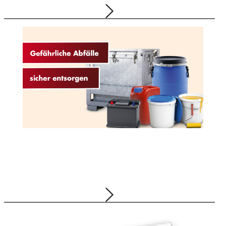
Bauprojekt
07.05.2026
Gruppe, Abfallwirtschaft
Lacke, Motoröl, Batterien und Pestizide
entsorgen?
13.01.2026
Gruppe, Abfallwirtschaft