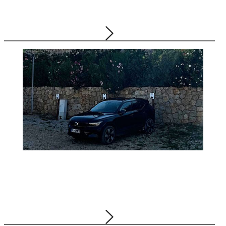
Staatliche Anerkennung für Bellersheim!
29.12.2025
Gruppe, Logistik, Schmierstoffe, Tankstellen,
Bellersheim ServiceCARD
Mit dem E-Auto bis nach Kroatien
23.12.2025
Gruppe, Tankstellen