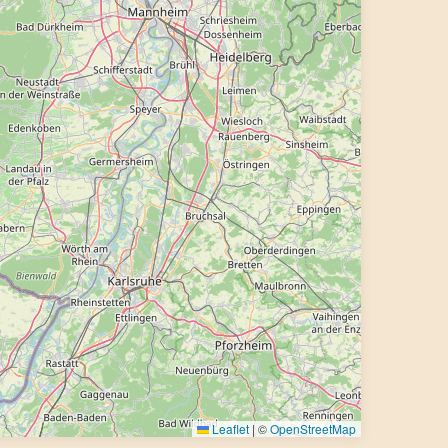
Leaflet
|
©
OpenStreetMap