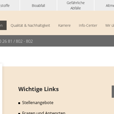
Gefährliche
stoffe
Bioabfall
Altme
Abfälle
en
Qualität & Nachhaltigkeit
Karriere
Info-Center
Wir ü
0 26 81 / 802 - 802
Wichtige Links
Stellenangebote
Fragen und Antworten