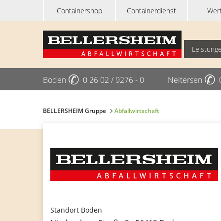
Containershop
Containerdienst
Wert
Leistung
✆
✆
Boden
0 26 02 / 9276 - 0
Neitersen
BELLERSHEIM Gruppe
Abfallwirtschaft
Standort Boden